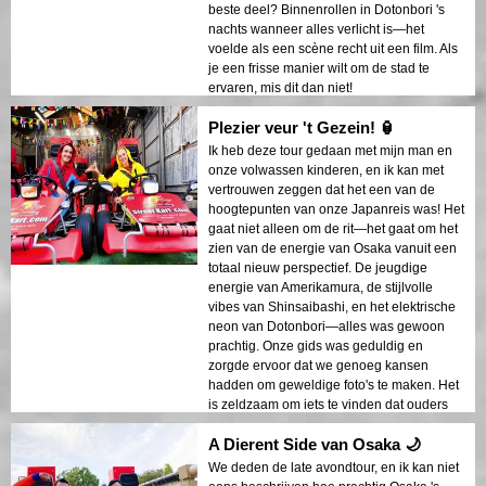
beste deel? Binnenrollen in Dotonbori 's
nachts wanneer alles verlicht is—het
voelde als een scène recht uit een film. Als
je een frisse manier wilt om de stad te
ervaren, mis dit dan niet!
Plezier veur 't Gezein! 🏮
Ik heb deze tour gedaan met mijn man en
onze volwassen kinderen, en ik kan met
vertrouwen zeggen dat het een van de
hoogtepunten van onze Japanreis was! Het
gaat niet alleen om de rit—het gaat om het
zien van de energie van Osaka vanuit een
totaal nieuw perspectief. De jeugdige
energie van Amerikamura, de stijlvolle
vibes van Shinsaibashi, en het elektrische
neon van Dotonbori—alles was gewoon
prachtig. Onze gids was geduldig en
zorgde ervoor dat we genoeg kansen
hadden om geweldige foto's te maken. Het
is zeldzaam om iets te vinden dat ouders
en kinderen gelijkwaardig kunnen
A Dierent Side van Osaka 🌙
waarderen, maar deze tour was perfect!
We deden de late avondtour, en ik kan niet