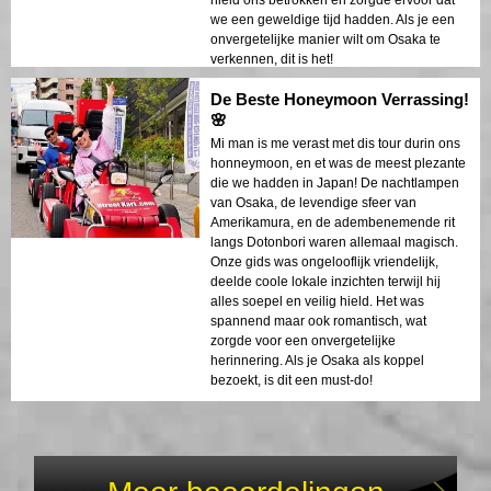
hield ons betrokken en zorgde ervoor dat
we een geweldige tijd hadden. Als je een
onvergetelijke manier wilt om Osaka te
verkennen, dit is het!
De Beste Honeymoon Verrassing!
🌸
Mi man is me verast met dis tour durin ons
honneymoon, en et was de meest plezante
die we hadden in Japan! De nachtlampen
van Osaka, de levendige sfeer van
Amerikamura, en de adembenemende rit
langs Dotonbori waren allemaal magisch.
Onze gids was ongelooflijk vriendelijk,
deelde coole lokale inzichten terwijl hij
alles soepel en veilig hield. Het was
spannend maar ook romantisch, wat
zorgde voor een onvergetelijke
herinnering. Als je Osaka als koppel
bezoekt, is dit een must-do!