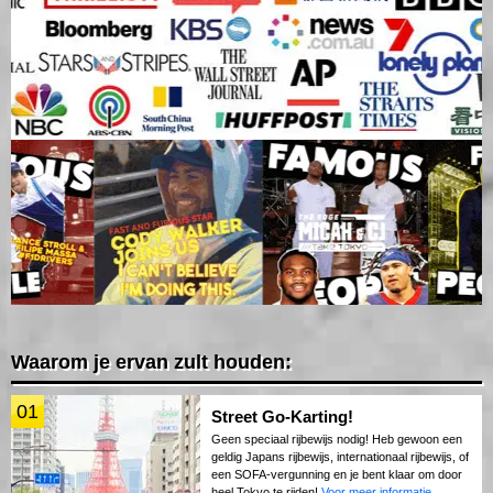
Waarom je ervan zult houden:
01
Street Go-Karting!
Geen speciaal rijbewijs nodig! Heb gewoon een
geldig Japans rijbewijs, internationaal rijbewijs, of
een SOFA-vergunning en je bent klaar om door
heel Tokyo te rijden!
Voor meer informatie