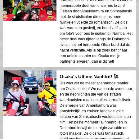
huwelijksreis, en deze tour bleek het meest
memorabele deel van onze reis te zijn!
Fietsen door Amerikamura en Shinsaibashi
met de stadslichten die om ons heen
twinkelen voelde zo romantisch. De gids
was warm en gastvrij, en bood zelfs aan
om foto's voor ons te maken bij Namba. Het
beste deel was rijden langs de Dotonbori-
rivier, met het beroemde Glico-bord dat de
nacht verlichtte. Als je op zoek bent naar
een unieke manier om Osaka met je
partner te ervaren, dan is dit het!
Osaka's Ultime Nachtrit! 🚀
Dis was ver de meest spannende manier
om Osaka te zien! We namen de avondtour,
en de neonlichten die van de straten
weerkaatsten maakten alles surrealistisch.
De energie van Amerikamura was
aanstekelijk, en cruisen langs de volle
straten van Shinsaibashi voelde als in een
film. Het beste moment? Binnenrollen in
Dotonbori terwijl de menigte zwaaide en
foto's maakte. De gids was fantastisch,