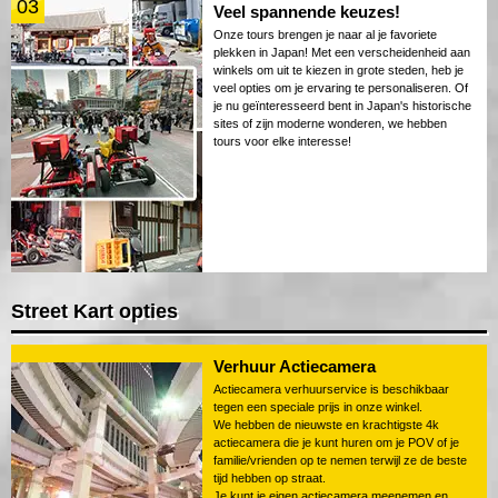
03
Veel spannende keuzes!
Onze tours brengen je naar al je favoriete
plekken in Japan! Met een verscheidenheid aan
winkels om uit te kiezen in grote steden, heb je
veel opties om je ervaring te personaliseren. Of
je nu geïnteresseerd bent in Japan's historische
sites of zijn moderne wonderen, we hebben
tours voor elke interesse!
Street Kart opties
Verhuur Actiecamera
Actiecamera verhuurservice is beschikbaar
tegen een speciale prijs in onze winkel.
We hebben de nieuwste en krachtigste 4k
actiecamera die je kunt huren om je POV of je
familie/vrienden op te nemen terwijl ze de beste
tijd hebben op straat.
Je kunt je eigen actiecamera meenemen en