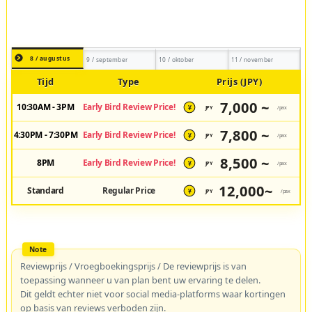
8 / augustus
9 / september
10 / oktober
11 / november
Tijd
Type
Prijs (JPY)
7,000 ~
10:30AM - 3PM
Early Bird Review Price!
JPY
/pax
¥
7,800 ~
4:30PM - 7:30PM
Early Bird Review Price!
JPY
/pax
¥
8,500 ~
8PM
Early Bird Review Price!
JPY
/pax
¥
12,000~
Standard
Regular Price
JPY
/pax
¥
Reviewprijs / Vroegboekingsprijs / De reviewprijs is van
toepassing wanneer u van plan bent uw ervaring te delen.
Dit geldt echter niet voor social media-platforms waar kortingen
op basis van reviews verboden zijn.