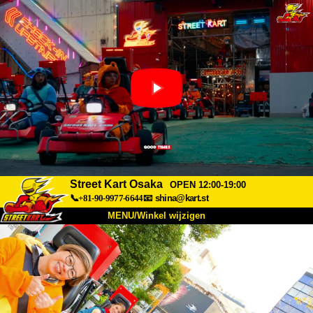
Street Kart Osaka
OPEN 12:00-19:00
📞+81-90-9977-6644
📧
shina@kart.st
MENU/Winkel wijzigen
TOP
Over
Specificaties
Prijzen
Toegang
Ervaringen
FAQ