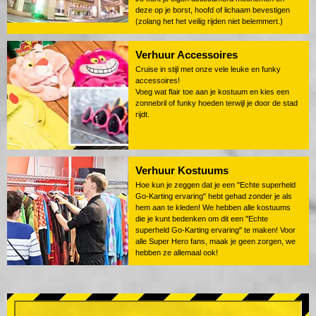
deze op je borst, hoofd of lichaam bevestigen
(zolang het het veilig rijden niet belemmert.)
Verhuur Accessoires
Cruise in stijl met onze vele leuke en funky
accessoires!
Voeg wat flair toe aan je kostuum en kies een
zonnebril of funky hoeden terwijl je door de stad
rijdt.
Verhuur Kostuums
Hoe kun je zeggen dat je een "Echte superheld
Go-Karting ervaring" hebt gehad zonder je als
hem aan te kleden! We hebben alle kostuums
die je kunt bedenken om dit een "Echte
superheld Go-Karting ervaring" te maken! Voor
alle Super Hero fans, maak je geen zorgen, we
hebben ze allemaal ook!