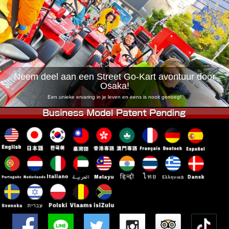
Bedrijf
Boekingen
Winkel wijzigen
Tokyo Shinagawa
Tokyo Akihabara#1
Tokyo Akihabara#2
Tokyo Shibuya
Tokyo Shibuya Annex
Tokyo Bay
Neem deel aan een Street Go-Kart avontuur door
Osaka!
Tokyo Asakusa
Osaka
Een unieke ervaring in je leven en eens is nooit genoeg!
Okinawa