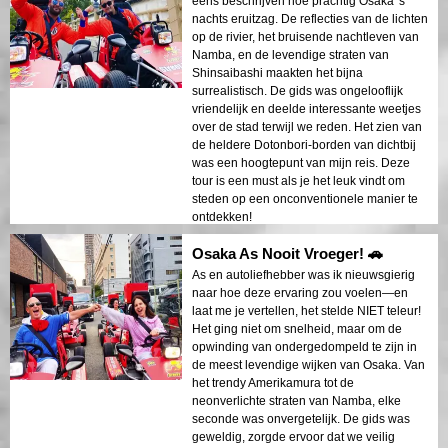
eens beschrijven hoe prachtig Osaka 's
nachts eruitzag. De reflecties van de lichten
op de rivier, het bruisende nachtleven van
Namba, en de levendige straten van
Shinsaibashi maakten het bijna
surrealistisch. De gids was ongelooflijk
vriendelijk en deelde interessante weetjes
over de stad terwijl we reden. Het zien van
de heldere Dotonbori-borden van dichtbij
was een hoogtepunt van mijn reis. Deze
tour is een must als je het leuk vindt om
steden op een onconventionele manier te
ontdekken!
Osaka As Nooit Vroeger! 🚗
As en autoliefhebber was ik nieuwsgierig
naar hoe deze ervaring zou voelen—en
laat me je vertellen, het stelde NIET teleur!
Het ging niet om snelheid, maar om de
opwinding van ondergedompeld te zijn in
de meest levendige wijken van Osaka. Van
het trendy Amerikamura tot de
neonverlichte straten van Namba, elke
seconde was onvergetelijk. De gids was
geweldig, zorgde ervoor dat we veilig