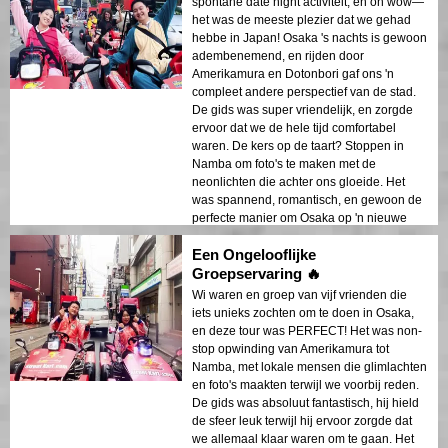
spontane date night activiteit, en oh wow—
het was de meeste plezier dat we gehad
hebbe in Japan! Osaka 's nachts is gewoon
adembenemend, en rijden door
Amerikamura en Dotonbori gaf ons 'n
compleet andere perspectief van de stad.
De gids was super vriendelijk, en zorgde
ervoor dat we de hele tijd comfortabel
waren. De kers op de taart? Stoppen in
Namba om foto's te maken met de
neonlichten die achter ons gloeide. Het
was spannend, romantisch, en gewoon de
perfecte manier om Osaka op 'n nieuwe
manier te verkennen.
Een Ongelooflijke
Groepservaring 🔥
Wi waren en groep van vijf vrienden die
iets unieks zochten om te doen in Osaka,
en deze tour was PERFECT! Het was non-
stop opwinding van Amerikamura tot
Namba, met lokale mensen die glimlachten
en foto's maakten terwijl we voorbij reden.
De gids was absoluut fantastisch, hij hield
de sfeer leuk terwijl hij ervoor zorgde dat
we allemaal klaar waren om te gaan. Het