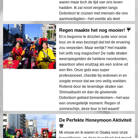
waren maar toch de tijd van ons leven
hadden. Ik zal nooit vergeten langs
Dotonbori te cruisen met mensen die ons
aanmoedigden—het voelde als deel
uitmaken van de hartslag van Osaka!
Regen maakte het nog mooier! ☔
Et is begonne te drizzlen juste voor onze
tour, en ik was bezorgd dat het de ervaring
zou verpesten. Maar eerlijk? Het maakte
het zelfs nog magischer! De natte straten
weerspiegelden de heldere neonborden,
waardoor alles eruitzag als een scène uit
een film. Onze gids was super
professioneel, checkte bij iedereen in en
zorgde ervoor dat we ons veilig voelden.
Rollend door de levendige straten van
Shinsaibashi en dan de gloeiende
Dotonbori-gebied binnenkomen—het was
een onvergetelijk moment. Regen of
zonneschijn, deze tour is het waard!
De Perfekte Honeymoon Aktiviteit
🌸
Mi vrouw en ik waren in Osaka voor onze