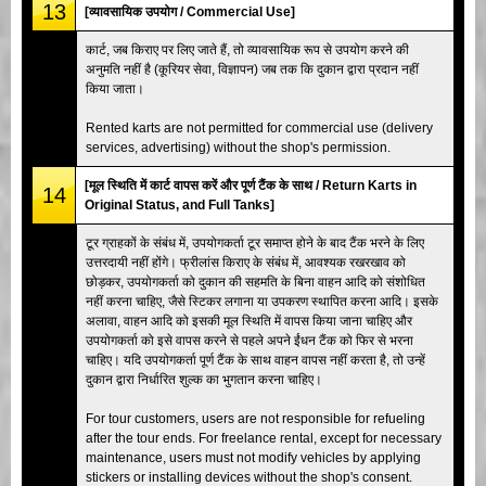
13
[व्यावसायिक उपयोग / Commercial Use]
कार्ट, जब किराए पर लिए जाते हैं, तो व्यावसायिक रूप से उपयोग करने की
अनुमति नहीं है (कूरियर सेवा, विज्ञापन) जब तक कि दुकान द्वारा प्रदान नहीं
किया जाता।
Rented karts are not permitted for commercial use (delivery
services, advertising) without the shop's permission.
[मूल स्थिति में कार्ट वापस करें और पूर्ण टैंक के साथ / Return Karts in
14
Original Status, and Full Tanks]
टूर ग्राहकों के संबंध में, उपयोगकर्ता टूर समाप्त होने के बाद टैंक भरने के लिए
उत्तरदायी नहीं होंगे। फ्रीलांस किराए के संबंध में, आवश्यक रखरखाव को
छोड़कर, उपयोगकर्ता को दुकान की सहमति के बिना वाहन आदि को संशोधित
नहीं करना चाहिए, जैसे स्टिकर लगाना या उपकरण स्थापित करना आदि। इसके
अलावा, वाहन आदि को इसकी मूल स्थिति में वापस किया जाना चाहिए और
उपयोगकर्ता को इसे वापस करने से पहले अपने ईंधन टैंक को फिर से भरना
चाहिए। यदि उपयोगकर्ता पूर्ण टैंक के साथ वाहन वापस नहीं करता है, तो उन्हें
दुकान द्वारा निर्धारित शुल्क का भुगतान करना चाहिए।
For tour customers, users are not responsible for refueling
after the tour ends. For freelance rental, except for necessary
maintenance, users must not modify vehicles by applying
stickers or installing devices without the shop's consent.