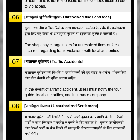
or tour guide is not responsible for fines or fees incurred due
to violations.
06
[अनसुलझे जुर्माने और शुल्क / Unresolved fines and fees]
दुकान स्थानीय अधिकारियों के साथ यातायात उल्लंघन के संबंध में उपयोगकर्ता
द्वारा किए गए किसी भी अनसुलझे जुर्माने या शुल्क का शुल्क ले सकती है।
The shop may charge users for unresolved fines or fees
incurred regarding traffic violations with local authorities.
07
[यातायात दुर्घटनाएं / Traffic Accidents]
यातायात दुर्घटना की स्थिति में, उपयोगकर्ता को टूर गाइड, स्थानीय अधिकारियों
और बीमा कंपनी को सूचित करना चाहिए।
In the event of a traffic accident, users must notify the tour
guide, local authorities, and insurance company.
08
[अनधिकृत निपटान / Unauthorized Settlement]
यातायात दुर्घटना की स्थिति में, उपयोगकर्ता दुकान की सहमति के बिना विपक्षी
पार्टी के साथ निपटान में प्रवेश न करने के लिए सहमत है। दुकान उपयोगकर्ता
और विपक्षी पार्टी के बीच किसी भी असहमति निपटान समझौते के लिए उत्तरदायी
नहीं होगी।