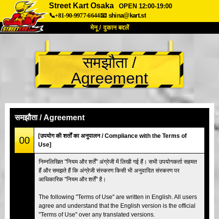
Street Kart Osaka
OPEN 12:00-19:00
📞+81-90-9977-6644
📧
shina@kart.st
मेनू / दुकान बदलें
TOP
समझौता /
हमारे बारे में
विशेषताएँ
कीमत
Agreement
पहुंच
वॉयस
FAQ
कंपनी
बुकिंग
शाखा बदलें
समझौता / Agreement
टोक्यो शिनागावा #1
टोक्यो अकीहबारा#1
[उपयोग की शर्तों का अनुपालन / Compliance with the Terms of
00
Use]
टोक्यो अकीहबारा#2
टोक्यो शिबुया
निम्नलिखित "नियम और शर्तें" अंग्रेजी में लिखी गई हैं। सभी उपयोगकर्ता सहमत
टोक्यो शिबुया एनेक्स
टोक्यो बे
हैं और समझते हैं कि अंग्रेजी संस्करण किसी भी अनुवादित संस्करण पर
आधिकारिक "नियम और शर्तें" है।
टोक्यो असाकुसा
ओसाका
ओकिनावा
The following "Terms of Use" are written in English. All users
agree and understand that the English version is the official
"Terms of Use" over any translated versions.