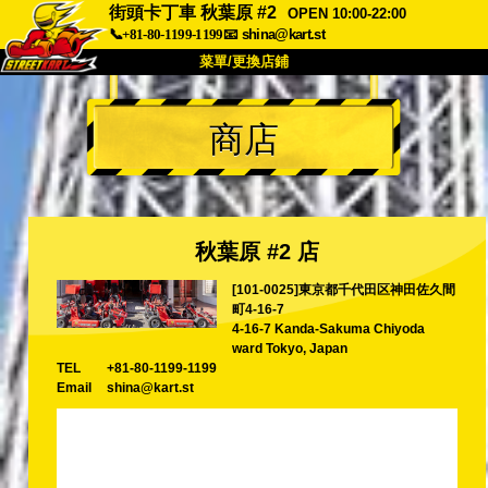
街頭卡丁車 秋葉原 #2
OPEN 10:00-22:00
📞+81-80-1199-1199
📧
shina@kart.st
菜單/更換店鋪
首頁
商店
關於我們
規格
價格
交通資訊
顧客評價
常見問題
公司
預訂
秋葉原 #2 店
更換店鋪
[101-0025]東京都千代田区神田佐久間
東京 品川 #1
東京 秋葉原 #1
町4-16-7
東京 秋葉原 #2
東京 澀谷
4-16-7 Kanda-Sakuma Chiyoda
ward Tokyo, Japan
東京 澀谷分店
東京灣
TEL
+81-80-1199-1199
Email
shina@kart.st
東京 淺草
大阪
沖繩