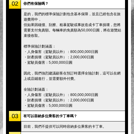
02
你們有保險嗎？
是的，我們的標準保險計劃包含基本保障，並且已經包含在旅
遊費用中，
但如果因碰撞、刮擦、粗暴駕駛或事故造成卡丁車損壞，您將
需要支付免責額。每輛車的免責額為50,000日圓，將在遊覽結
束後收取。
標準保險計劃涵蓋：
・人身傷害（駕駛員以外）：800,000,000日圓
・財產損壞（駕駛員以外）：2,000,000日圓
・駕駛員傷害：5,000,000日圓
因此，我們強烈建議顧客在預訂時選擇全險計劃，這可以在網
上或店鋪進行，並需要額外付費。
全險計劃涵蓋：
・人身傷害（駕駛員以外）：800,000,000日圓
・財產損壞（駕駛員以外）：2,000,000日圓
・駕駛員傷害：5,000,000日圓
03
有可以容納多位乘客的卡丁車嗎？
目前，我們不提供可以同時容納多位乘客的卡丁車。