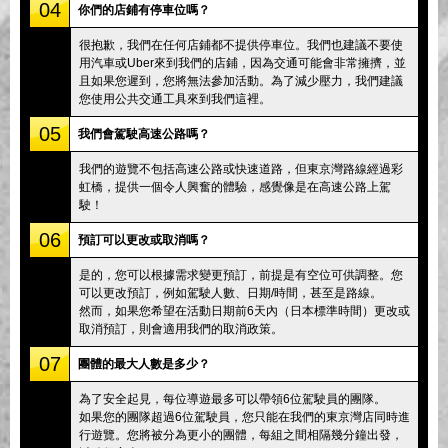
04
你們的店鋪有停車位嗎？
很抱歉，我們在任何店鋪都不提供停車位。我們也建議不要使
用汽車或Uber來到我們的店鋪，因為交通可能會非常擁擠，並
且如果您遲到，您將無法參加活動。為了減少壓力，我們建議
您使用公共交通工具來到我們這裡。
05
我們會駕駛高速公路嗎？
我們的遊覽不包括高速公路或快速道路，但東京灣路線經過彩
虹橋，提供一個令人興奮的體驗，感覺像是在高速公路上駕
駛！
06
預訂可以更改或取消嗎？
是的，您可以根據需求變更預訂，前提是有空位可供調整。您
可以更改預訂，例如駕駛人數、日期/時間，甚至是路線。
然而，如果您希望在活動日期前6天內（日本標準時間）更改或
取消預訂，則會適用我們的取消政策。
07
團體的最大人數是多少？
為了安全起見，每位導遊最多可以帶領6位駕駛員的團隊。
如果您的團隊超過6位駕駛員，您只能在我們的東京灣店同時進
行遊覽。您將被分為更小的團體，每組之間相隔幾分鐘出發，