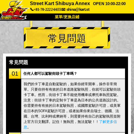
Street Kart Shibuya Annex
OPEN 10:00-22:00
📞+81-70-2222-6655
📧
shina@kart.st
菜單/更換店鋪
首頁
常見問題
關於
規格
價格
交通方式
顧客聲音
常見問題
公司
預訂
常見問題
更換店鋪
01
任何人都可以駕駛街頭卡丁車嗎？
東京品川 #1
東京秋葉原#1
我們的卡丁車是自動駕駛的，如果你經常開車，操作非常簡
單。只要你持有有效的日本道路駕駛執照，你就可以駕駛街頭
東京秋葉原#2
東京澀谷
卡丁車。然而，街頭卡丁車不能使用機車或摩托車執照駕駛。
東京澀谷附屬
東京灣
注意：街頭卡丁車的定制卡丁車是為日本的公共道路設計的。
你需要持有有效的日本駕駛執照，或國際駕駛許可證，或美軍
東京淺草
大阪
在日本的SOFA駕駛許可證，或者如果你來自瑞士、德國、法
國、台灣、比利時或摩納哥，則需要持有自己的駕駛執照並附
沖繩
上官方日文翻譯。記住！無執照，無法駕駛！！
了解更多信
息
。