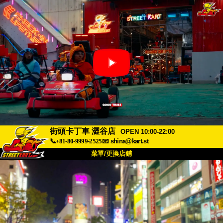
街頭卡丁車 澀谷店
OPEN 10:00-22:00
📞+81-80-9999-2525
📧
shina@kart.st
菜單/更換店鋪
首頁
關於我們
規格
價格
交通資訊
顧客評價
常見問題