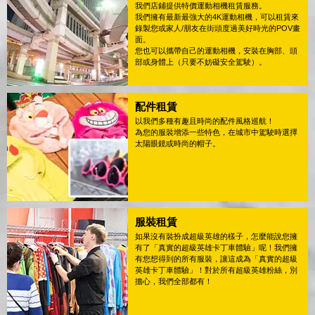
我們店鋪提供特價運動相機租賃服務。
我們擁有最新最強大的4K運動相機，可以租賃來
錄製您或家人/朋友在街頭度過美好時光的POV畫
面。
您也可以攜帶自己的運動相機，安裝在胸部、頭
部或身體上（只要不妨礙安全駕駛）。
配件租賃
以我們多種有趣且時尚的配件風格巡航！
為您的服裝增添一些特色，在城市中駕駛時選擇
太陽眼鏡或時尚的帽子。
服裝租賃
如果沒有裝扮成超級英雄的樣子，怎麼能說您擁
有了「真實的超級英雄卡丁車體驗」呢！我們擁
有您想得到的所有服裝，讓這成為「真實的超級
英雄卡丁車體驗」！對於所有超級英雄粉絲，別
擔心，我們全部都有！