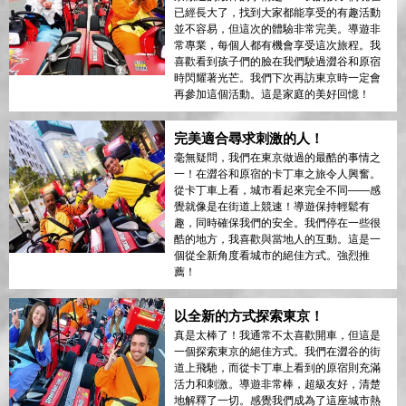
已經長大了，找到大家都能享受的有趣活動
並不容易，但這次的體驗非常完美。導遊非
常專業，每個人都有機會享受這次旅程。我
喜歡看到孩子們的臉在我們駛過澀谷和原宿
時閃耀著光芒。我們下次再訪東京時一定會
再參加這個活動。這是家庭的美好回憶！
完美適合尋求刺激的人！
毫無疑問，我們在東京做過的最酷的事情之
一！在澀谷和原宿的卡丁車之旅令人興奮。
從卡丁車上看，城市看起來完全不同——感
覺就像是在街道上競速！導遊保持輕鬆有
趣，同時確保我們的安全。我們停在一些很
酷的地方，我喜歡與當地人的互動。這是一
個從全新角度看城市的絕佳方式。強烈推
薦！
以全新的方式探索東京！
真是太棒了！我通常不太喜歡開車，但這是
一個探索東京的絕佳方式。我們在澀谷的街
道上飛馳，而從卡丁車上看到的原宿則充滿
活力和刺激。導遊非常棒，超級友好，清楚
地解釋了一切。感覺我們成為了這座城市熱