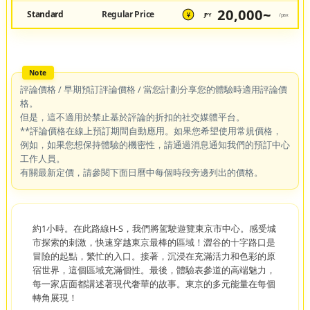
20,000~
Standard
Regular Price
JPY
/pax
¥
評論價格 / 早期預訂評論價格 / 當您計劃分享您的體驗時適用評論價
格。
但是，這不適用於禁止基於評論的折扣的社交媒體平台。
**評論價格在線上預訂期間自動應用。如果您希望使用常規價格，
例如，如果您想保持體驗的機密性，請通過消息通知我們的預訂中心
工作人員。
有關最新定價，請參閱下面日曆中每個時段旁邊列出的價格。
約1小時。在此路線H-S，我們將駕駛遊覽東京市中心。感受城
市探索的刺激，快速穿越東京最棒的區域！澀谷的十字路口是
冒險的起點，繁忙的入口。接著，沉浸在充滿活力和色彩的原
宿世界，這個區域充滿個性。最後，體驗表參道的高端魅力，
每一家店面都講述著現代奢華的故事。東京的多元能量在每個
轉角展現！