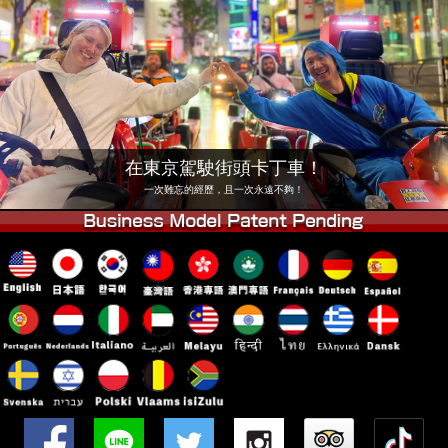
公司
預訂
更換店鋪
東京 品川 #1
東京 秋葉原 #1
東京 秋葉原 #2
東京 澀谷
東京 澀谷分店
東京灣
在東京駕駛街頭卡丁車！
東京 淺草
大阪
一次難忘的經歷，且一次永遠不夠！
沖繩