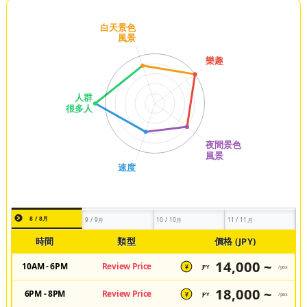
8 / 8月
9 / 9月
10 / 10月
11 / 11月
時間
類型
價格 (JPY)
14,000 ~
10AM - 6PM
Review Price
JPY
/pax
¥
18,000 ~
6PM - 8PM
Review Price
JPY
/pax
¥