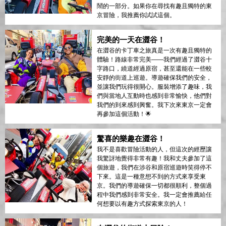
鬧的一部分。如果你在尋找有趣且獨特的東
京冒險，我推薦你試試這個。
完美的一天在澀谷！
在澀谷的卡丁車之旅真是一次有趣且獨特的
體驗！路線非常完美——我們經過了澀谷十
字路口，繞道經過原宿，甚至還能在一些較
安靜的街道上巡遊。導遊確保我們的安全，
並讓我們玩得很開心。服裝增添了趣味，我
們與當地人互動時也感到非常愉快，他們對
我們的到來感到興奮。我下次來東京一定會
再參加這個活動！🌟
驚喜的樂趣在澀谷！
我不是喜歡冒險活動的人，但這次的經歷讓
我驚訝地覺得非常有趣！我和丈夫參加了這
個旅遊，我們在涉谷和原宿巡遊時笑得停不
下來。這是一種意想不到的方式來享受東
京。我們的導遊確保一切都很順利，整個過
程中我們感到非常安全。我一定會推薦給任
何想要以有趣方式探索東京的人！