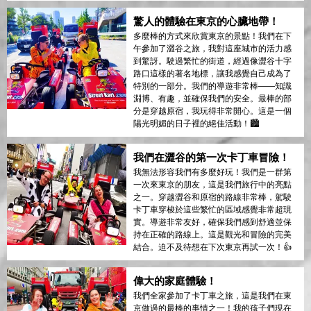
驚人的體驗在東京的心臟地帶！
多麼棒的方式來欣賞東京的景點！我們在下
午參加了澀谷之旅，我對這座城市的活力感
到驚訝。駛過繁忙的街道，經過像澀谷十字
路口這樣的著名地標，讓我感覺自己成為了
特別的一部分。我們的導遊非常棒——知識
淵博、有趣，並確保我們的安全。最棒的部
分是穿越原宿，我玩得非常開心。這是一個
陽光明媚的日子裡的絕佳活動！🏙️
我們在澀谷的第一次卡丁車冒險！
我無法形容我們有多麼好玩！我們是一群第
一次來東京的朋友，這是我們旅行中的亮點
之一。穿越澀谷和原宿的路線非常棒，駕駛
卡丁車穿梭於這些繁忙的區域感覺非常超現
實。導遊非常友好，確保我們感到舒適並保
持在正確的路線上。這是觀光和冒險的完美
結合。迫不及待想在下次東京再試一次！👍
偉大的家庭體驗！
我們全家參加了卡丁車之旅，這是我們在東
京做過的最棒的事情之一！我的孩子們現在