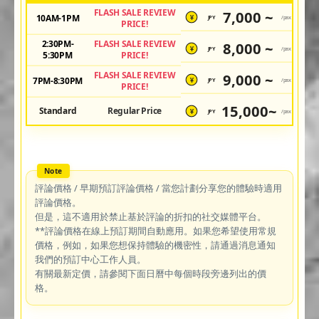
FLASH SALE REVIEW
7,000 ~
10AM-1PM
JPY
/pax
¥
PRICE!
2:30PM-
FLASH SALE REVIEW
8,000 ~
JPY
/pax
¥
5:30PM
PRICE!
FLASH SALE REVIEW
9,000 ~
7PM-8:30PM
JPY
/pax
¥
PRICE!
15,000~
Standard
Regular Price
JPY
/pax
¥
評論價格 / 早期預訂評論價格 / 當您計劃分享您的體驗時適用
評論價格。
但是，這不適用於禁止基於評論的折扣的社交媒體平台。
**評論價格在線上預訂期間自動應用。如果您希望使用常規
價格，例如，如果您想保持體驗的機密性，請通過消息通知
我們的預訂中心工作人員。
有關最新定價，請參閱下面日曆中每個時段旁邊列出的價
格。