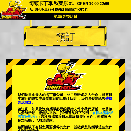
街頭卡丁車 秋葉原 #1
OPEN 10:00-22:00
📞+81-80-1199-1199
📧
shina@kart.st
菜單/更換店鋪
首頁
預訂
關於我們
規格
價格
交通資訊
顧客評價
常見問題
公司
預訂
更換店鋪
東京 品川 #1
東京 秋葉原 #1
東京 秋葉原 #2
東京 澀谷
我們是日本最大的卡丁車公司，並且與
許多名人
合作，是來日
東京 澀谷分店
東京灣
本旅行的遊客中
最受歡迎的活動
！因此，我們強烈建議您
儘快
完成預訂。
東京 淺草
大阪
請注意！如果您沒有攜帶必要的原始文件來我們店鋪，您將無
法參加活動，也無法退款。
(詳情請見以下說明
「在日本駕駛所
需駕駛執照」
) 若沒有攜帶在日本駕駛所需的文件，您將無法
沖繩
參加活動，也無法退款。
請閱讀以下有關您需要獲得的文件，並確保您能攜帶這些文件